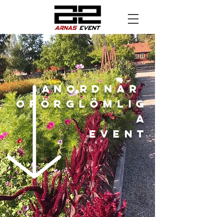
Anordnar
Oförglömlig
a
Event