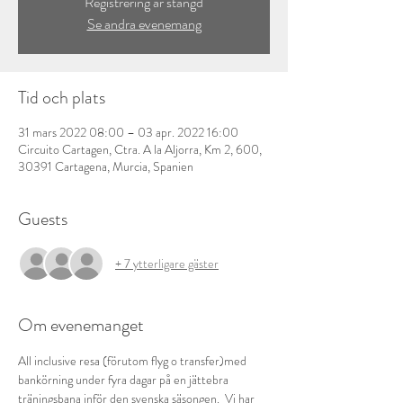
Registrering är stängd
Se andra evenemang
Tid och plats
31 mars 2022 08:00 – 03 apr. 2022 16:00
Circuito Cartagen, Ctra. A la Aljorra, Km 2, 600,
30391 Cartagena, Murcia, Spanien
Guests
+ 7 ytterligare gäster
Om evenemanget
All inclusive resa (förutom flyg o transfer)med 
bankörning under fyra dagar på en jättebra 
träningsbana inför den svenska säsongen.  Vi har 