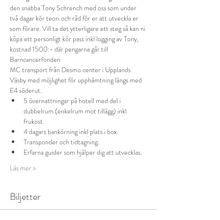
den snabba Tony Schrench med oss som under 
två dagar kör teori och råd för er att utveckla er 
som förare. Vill ta det ytterligare ett steg så kan ni 
köpa ett personligt kör pass inkl logging av Tony, 
kostnad 1500:- där pengarna går till 
Barncancerfonden
MC transport från Desmo center i Upplands 
Väsby med möjlighet för upphämtning längs med 
E4 söderut.
5 övernattningar på hotell med del i 
dubbelrum (enkelrum mot tillägg) inkl 
frukost.
4 dagars bankörning inkl plats i box.
Transponder och tidtagning.
Erfarna guider som hjälper dig att utvecklas.
Läs mer >
Biljetter